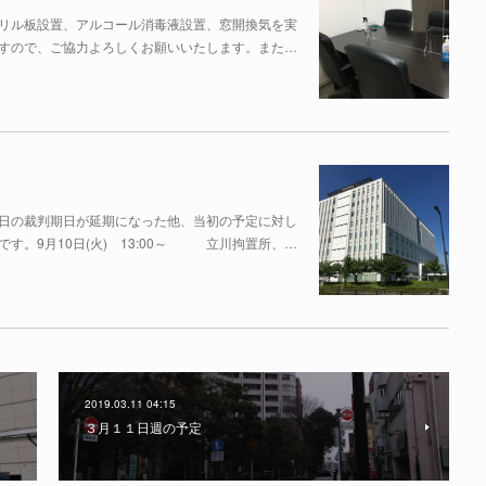
リル板設置、アルコール消毒液設置、窓開換気を実
すので、ご協力よろしくお願いいたします。また…
日の裁判期日が延期になった他、当初の予定に対し
す。9月10日(火) 13:00～ 立川拘置所、…
2019.03.11 04:15
３月１１日週の予定