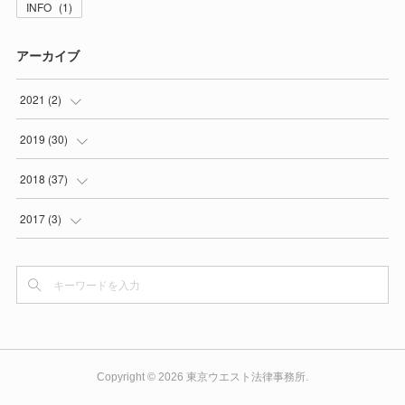
INFO
(
1
)
アーカイブ
2021
(
2
)
(
2
)
2019
(
30
)
(
1
)
2018
(
37
)
(
3
)
(
5
)
2017
(
3
)
(
3
)
(
4
)
(
3
)
(
3
)
(
5
)
(
4
)
(
2
)
(
3
)
(
2
)
Copyright ©
2026
東京ウエスト法律事務所
.