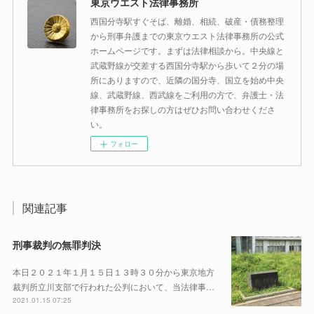
東京ウエスト法律事務所
西国分寺駅すぐそば、離婚、相続、破産・債務整理
から刑事弁護までの東京ウエスト法律事務所の公式
ホームページです。まずは法律相談から。中央線と
武蔵野線が交差する西国分寺駅から歩いて２分の場
所にありますので、近隣の国分寺、国立を始め中央
線、武蔵野線、西武線をご利用の方で、弁護士・法
律事務所をお探しの方はぜひお問い合わせくださ
い。
フォロー
関連記事
刑事裁判の無罪判決
本日２０２１年１月１５日１３時３０分から東京地方
裁判所立川支部で行われた公判において、当法律事…
2021.01.15 07:25