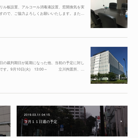
リル板設置、アルコール消毒液設置、窓開換気を実
すので、ご協力よろしくお願いいたします。また…
日の裁判期日が延期になった他、当初の予定に対し
す。9月10日(火) 13:00～ 立川拘置所、…
2019.03.11 04:15
３月１１日週の予定